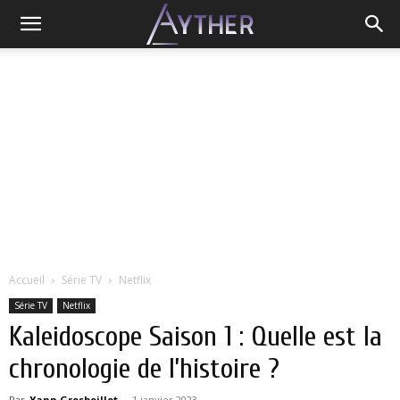
Accueil
Série TV
Netflix
Série TV
Netflix
Kaleidoscope Saison 1 : Quelle est la
chronologie de l’histoire ?
Par
Yann Grosboillot
-
1 janvier 2023