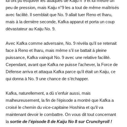
lui ont pu esquiver les attaques de Kaiju n°9 et lui mettre un
peu de pression, mais Kaiju n°9 les a tout de même maîtrisés
avec facilité. Il semblait que No. 9 allait tuer Reno et Iharu,
mais à la dernière seconde, Kafka apparut et porta un coup
dévastateur au Kaiju No. 9.
Avec Kafka comme adversaire, No. 9 révéla qu’il se retenait
face à Reno et Iharu, mais même s’il se battait à pleine
puissance, Kafka vainquit No. 9 avec une relative facilité.
Cependant, avant que Kafka ne puisse l’achever, la Force de
Défense arriva et attaqua Kafka parce qu’il était un Kaiju, ce
qui donna à No. 9 une chance de s’échapper.
Kafka, naturellement, a dû s’enfuir aussi, mais
malheureusement, la fin de l’épisode a montré que Kafka a
croisé le chemin du vice-capitaine Hoshina et qu’il va
maintenant devoir le combattre. On vous dit tout concernant
la
sortie de l’épisode 8
de Kaiju No 8 sur Crunchyroll
!