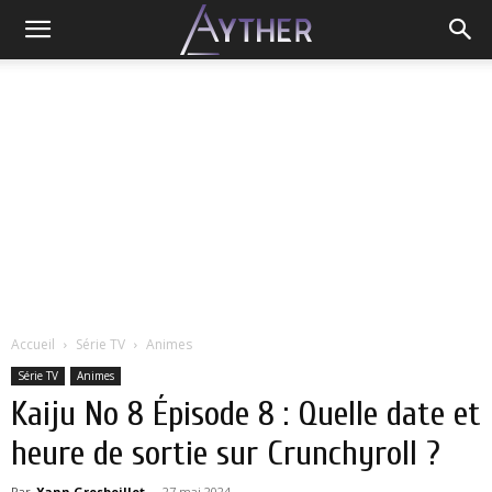
Accueil
Série TV
Animes
Série TV
Animes
Kaiju No 8 Épisode 8 : Quelle date et
heure de sortie sur Crunchyroll ?
Par
Yann Grosboillot
-
27 mai 2024