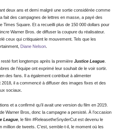
ndant deux ans et demi malgré une sortie considérée comme
e a fait des campagnes de lettres en masse, a payé des
 Times Square. Et a recueilli plus de 150 000 dollars pour
incre Warner Bros. de diffuser la coupure du réalisateur.
é ceux qui critiquaient le mouvement. Tels que les
ertainment,
Diane Nelson
.
 resté fort longtemps après la première
Justice League
.
s de l’équipe ont exprimé leur souhait de le voir sortir.
en des fans. Il a également contribué à alimenter
 2018, il a commencé à diffuser des images fixes et des
aux sociaux.
ions et a confirmé qu’il avait une version du film en 2019.
ir de Warner Bros, donc la campagne a persisté. À l’occasion
e League
, le film #ReleasetheSnyderCut est devenu le
n million de tweets. C’est, semble-t-il, le moment où les