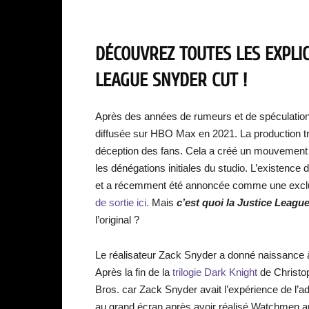
DÉCOUVREZ TOUTES LES EXPLI
LEAGUE SNYDER CUT !
Après des années de rumeurs et de spéculation
diffusée sur HBO Max en 2021. La production tr
déception des fans. Cela a créé un mouvement po
les dénégations initiales du studio. L’existence 
et a récemment été annoncée comme une excl
de sortie ici.
Mais
c’est quoi la Justice Leag
l’original ?
Le réalisateur Zack Snyder a donné naissance
Après la fin de la
trilogie Dark Knight
de Christo
Bros. car Zack Snyder avait l’expérience de l’
au grand écran après avoir réalisé Watchmen and