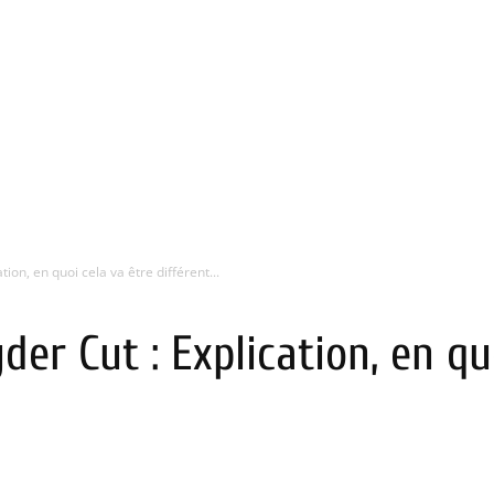
ion, en quoi cela va être différent...
er Cut : Explication, en qu