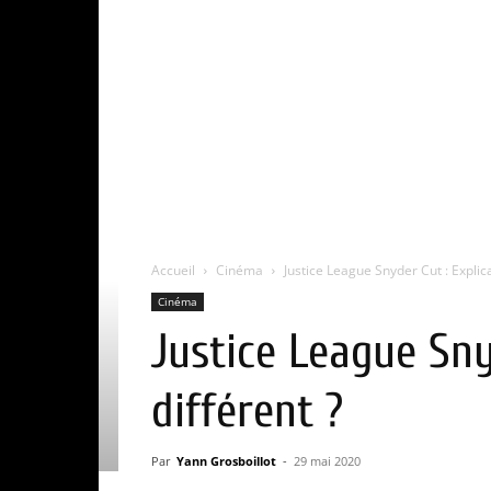
Accueil
Cinéma
Justice League Snyder Cut : Explicat
Cinéma
Justice League Snyd
différent ?
Par
Yann Grosboillot
-
29 mai 2020