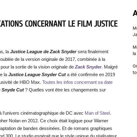
A
CATIONS CONCERNANT LE FILM JUSTICE
Ma
Ja
Ma
s, la
Justice League de Zack Snyder
sera finalement
la 
oublée de la version originale de 2017, combinée à la
On
ur la sortie de la vision originale de
Zack Snyder
. Malgré
to
de la
Justice League Snyder Cut
a été confirmée en 2019
usivité de HBO Max.
Toutes les infos concernant sa date
ue Snyde Cut
? Quelles vont être les changements sur
 à l’univers cinématographique de DC avec
Man of Steel.
pher Nolan en 2012. Ce choix était logique pour Warner
adaptation de bandes dessinées. Et de romans graphiques
 300. Le studio espérait que le style unique du réalisateur