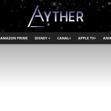
AMAZON PRIME
DISNEY +
CANAL+
APPLE TV+
ANI
Ayther