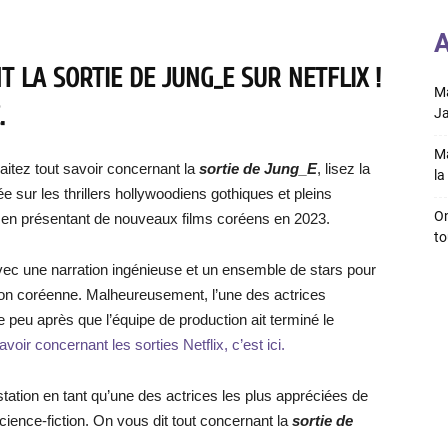
A
 LA SORTIE DE JUNG_E SUR NETFLIX !
Ma
.
Ja
Ma
itez tout savoir concernant la
sortie de Jung_E
, lisez la
la 
ée sur les thrillers hollywoodiens gothiques et pleins
On
 en présentant de nouveaux films coréens en 2023.
to
vec une narration ingénieuse et un ensemble de stars pour
tion coréenne. Malheureusement, l’une des actrices
 peu après que l’équipe de production ait terminé le
avoir concernant les sorties Netflix, c’est ici.
station en tant qu’une des actrices les plus appréciées de
science-fiction. On vous dit tout concernant la
sortie d
e