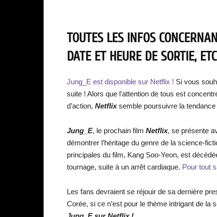
TOUTES LES INFOS CONCERNANT
DATE ET HEURE DE SORTIE, ETC
Jung_E est disponible sur Netflix !
Si vous souha
suite ! Alors que l’attention de tous est concentr
d’action,
Netflix
semble poursuivre la tendance
Jung_E
, le prochain film
Netflix
, se présente a
démontrer l’héritage du genre de la science-fic
principales du film, Kang Soo-Yeon, est décédée
tournage, suite à un arrêt cardiaque.
Pour tout s
Les fans devraient se réjouir de sa dernière pre
Corée, si ce n’est pour le thème intrigant de la 
Jung_E sur N
etflix !