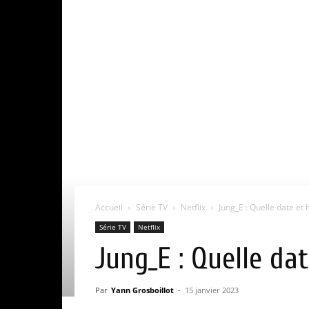
Accueil
Série TV
Netflix
Jung_E : Quelle date et 
Série TV
Netflix
Jung_E : Quelle da
Par
Yann Grosboillot
-
15 janvier 2023