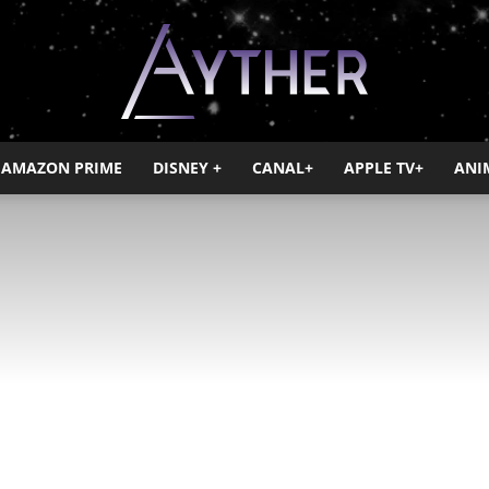
AMAZON PRIME
DISNEY +
CANAL+
APPLE TV+
ANI
Ayther