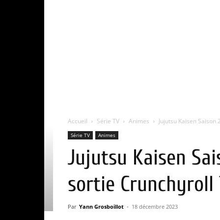
Accueil
Série TV
Animes
Jujutsu Kaisen Saison 2
Série TV
Animes
Jujutsu Kaisen Sai
sortie Crunchyroll 
Par
Yann Grosboillot
-
18 décembre 2023