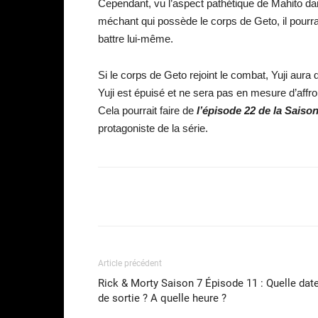
Cependant, vu l’aspect pathétique de Mahito dans
méchant qui possède le corps de Geto, il pourrai
battre lui-même.
Si le corps de Geto rejoint le combat, Yuji aura
Yuji est épuisé et ne sera pas en mesure d’affr
Cela pourrait faire de
l’épisod
e 22 d
e
la Saison
protagoniste de la série.
Facebook
Partager
Article précédent
Rick & Morty Saison 7 Épisode 11 : Quelle dat
de sortie ? A quelle heure ?