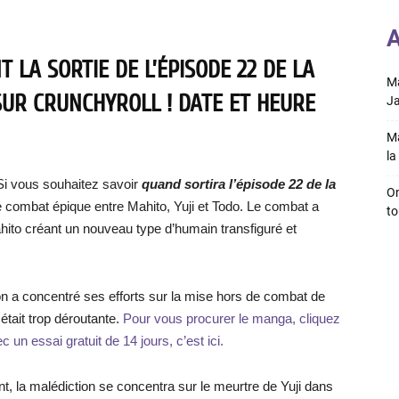
A
 LA SORTIE DE L’ÉPISODE 22 DE LA
Ma
SUR CRUNCHYROLL ! DATE ET HEURE
Ja
Ma
la 
i vous souhaitez savoir
quand sortira l’épisod
e 22
de la
On
le combat épique entre Mahito, Yuji et Todo. Le combat a
to
hito créant un nouveau type d’humain transfiguré et
.
ion a concentré ses efforts sur la mise hors de combat de
tait trop déroutante.
Pour vous procurer le manga, cliquez
c un essai gratuit de 14 jours, c’est ici.
, la malédiction se concentra sur le meurtre de Yuji dans