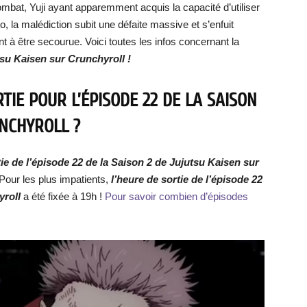
mbat, Yuji ayant apparemment acquis la capacité d’utiliser
, la malédiction subit une défaite massive et s’enfuit
à être secourue. Voici toutes les infos concernant la
tsu Kaisen
sur Crunchyroll !
TIE POUR L’ÉPISODE 22 DE LA SAISON
UNCHYROLL ?
tie de
l’épisod
e 22 d
e
la Saison 2 de Jujutsu Kaisen sur
Pour les plus impatients,
l’heure de sortie de
l’épisode 22
yroll
a été fixée à 19h !
Pour savoir combien d’épisodes