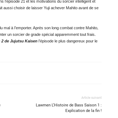
 l’épisode 21 et les motivations du sorcier intelligent et
t aussi choisir de laisser Yuji achever Mahito avant de se
 du mal à l’emporter. Après son long combat contre Mahito,
onter un sorcier de grade spécial apparemment tout frais.
 2 de Jujutsu Kaisen
l’épisode le plus dangereux pour le
X
WhatsApp
Email
Article suivant
e
Lawmen L’Histoire de Bass Saison 1 :
Explication de la fin !