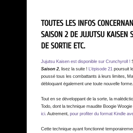
TOUTES LES INFOS CONCERNANT
SAISON 2 DE JUJUTSU KAISEN 
DE SORTIE ETC.
Jujutsu Kaisen est disponible sur Crunchyroll !
S
Saison 2
, lisez la suite !
L’épisode 21
poursuit 
poussé tous les combattants à leurs limites, Ma
débloquant également une toute nouvelle forme
Tout en se développant de la sorte, la malédict
Todo, dont la technique maudite Boogie Woogie é
ici.
Autrement,
pour profiter du format Kindle ave
Cette technique ayant fonctionné temporairement