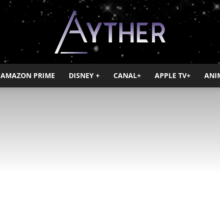
AMAZON PRIME
DISNEY +
CANAL+
APPLE TV+
ANI
Ayther