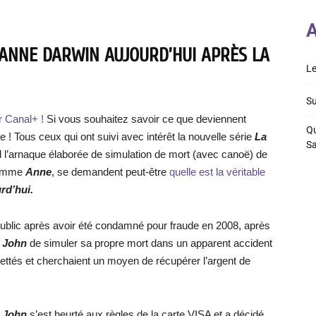
A
 ANNE DARWIN AUJOURD’HUI APRÈS LA
Le
Su
ur Canal+ !
Si vous souhaitez savoir ce que deviennent
Qu
ite ! Tous ceux qui ont suivi avec intérêt la nouvelle série
La
S
il l’arnaque élaborée de simulation de mort (avec canoë) de
femme
Anne
, se demandent peut-être
quelle est la véritable
rd’hui.
 public après avoir été condamné pour fraude en 2008, après
à
John
de simuler sa propre mort dans un apparent accident
dettés et cherchaient un moyen de récupérer l’argent de
,
John
s’est heurté aux règles de la carte VISA et a décidé