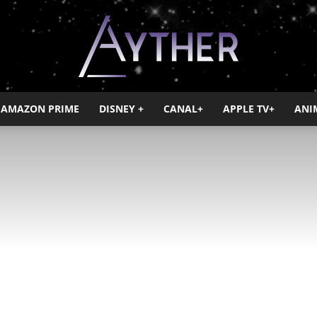
AMAZON PRIME
DISNEY +
CANAL+
APPLE TV+
ANI
Ayther