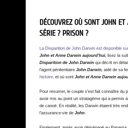
DÉCOUVREZ OÙ SONT JOHN ET
SÉRIE ? PRISON ?
La Disparition de John Darwin est disponible s
John et Anne Darwin aujourd’hui,
lisez la su
Disparition de John Darwin
qui décrit en déta
l’agent pénitentiaire
John Darwin,
aidé de sa 
histoire,
et où sont
John et Anne Darwin aujou
Pour résumer, le couple s’est fait connaître du
avoir mis au point un stratagème qui a permis 
de canoë. En réalité, les Darwin étaient très en
l’assurance-vie de
John
.
Finalement, après avoir déménagé au Panama