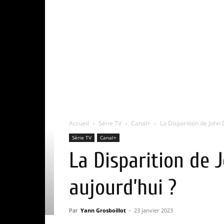
Accueil
Série TV
Canal+
La Disparition de John 
Série TV
Canal+
La Disparition de 
aujourd’hui ?
Par
Yann Grosboillot
-
23 janvier 2023