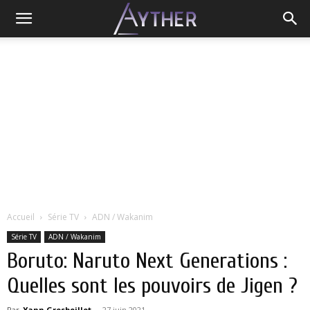
Accueil
Série TV
ADN / Wakanim
Série TV
ADN / Wakanim
Boruto: Naruto Next Generations :
Quelles sont les pouvoirs de Jigen ?
Par
Yann Grosboillot
-
27 juin 2021