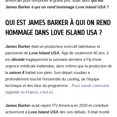
américain pour remporter le grand prix. Mais alors
qui est
James Barker à qui on rend hommage Love Island USA ?
QUI EST JAMES BARKER À QUI ON REND
HOMMAGE DANS LOVE ISLAND USA ?
James Barker
était un producteur exécutif talentueux et
passionné de
Love Island USA
.
Âgé de seulement 40 ans, il
est
décédé
tragiquement la semaine dernière à Fiji d’une
urgence médicale inattendue, alors même que la production de
la
saison 8
battait son plein. Son départ soudain a
profondément touché l’ensemble du casting, de l’équipe
technique et des fans du programme. .
Pour savoir comment
regarder en France, c’est ici.
James Barker
avait rejoint ITV America en 2020 et contribué
activement à
Love Island USA
dès ses débuts. Il était monté