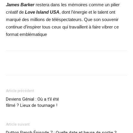
James Barker
restera dans les mémoires comme un pilier
créatif de
Love Island USA
, dont l’énergie et le talent ont
marqué des millions de téléspectateurs. Que son souvenir
continue d’inspirer tous ceux qui travaillent à faire vibrer ce
format emblématique
Facebook
X
WhatsApp
Email
Article précédent
Deviens Génial : Où a t’il été
filmé ? Lieux de tournage !
Article suivant
Dutton Ranch Épisode 7 : Quelle date et heure de sortie ?