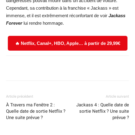
dangereuses pouvait mourir dans un accident de voiture.
Cependant, sa contribution à la franchise « Jackass » est
immense, et il est extrêmement réconfortant de voir
Jackass
Forever
lui rendre hommage.
🔥 Netflix, Canal+, HBO, Apple… à partir de 29,99€
Facebook
X
WhatsApp
Email
Article précédent
Article suivant
À Travers ma Fenêtre 2 :
Jackass 4 : Quelle date de
Quelle date de sortie Netflix ?
sortie Netflix ? Une suite
Une suite prévue ?
prévue ?