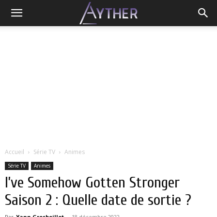
Accueil
Série TV
Animes
Série TV
Animes
I’ve Somehow Gotten Stronger
Saison 2 : Quelle date de sortie ?
Par
Yann Grosboillot
-
18 décembre 2022