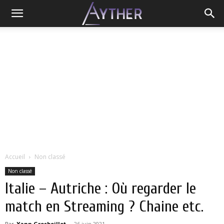
Accueil
Non classé
Non classé
Italie – Autriche : Où regarder le
match en Streaming ? Chaine etc.
Par
Yann Grosboillot
-
26 juin 2021