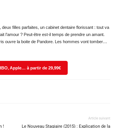
eux filles parfaites, un cabinet dentaire florissant : tout va
fait l’amour ? Peut-être est-il temps de prendre un amant.
, Iris ouvre la boite de Pandore. Les hommes vont tomber…
 HBO, Apple… à partir de 29,99€
X
WhatsApp
Email
Article suivant
n !
Le Nouveau Stagiaire (2015) : Explication de la