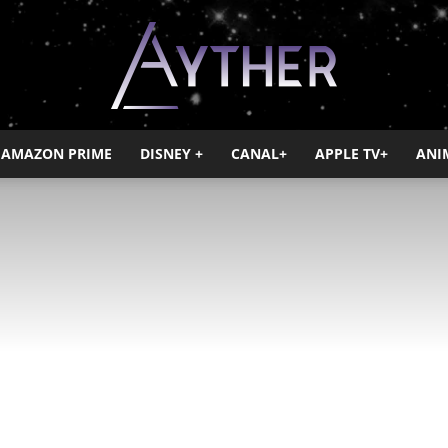
AMAZON PRIME
DISNEY +
CANAL+
APPLE TV+
ANI
Ayther