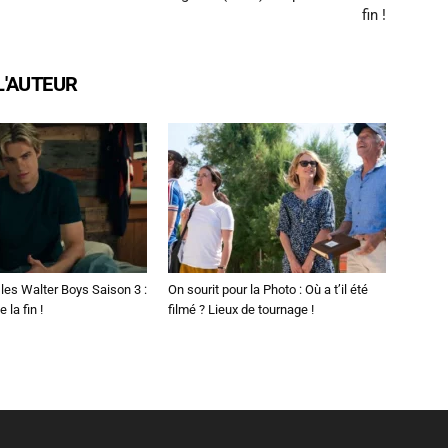
fin !
L'AUTEUR
les Walter Boys Saison 3 :
On sourit pour la Photo : Où a t’il été
 la fin !
filmé ? Lieux de tournage !