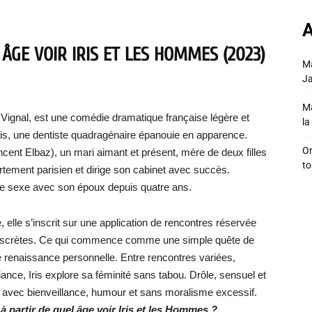
A
ÂGE VOIR IRIS ET LES HOMMES (2023)
Ma
Ja
Ma
 Vignal, est une comédie dramatique française légère et
la 
is, une dentiste quadragénaire épanouie en apparence.
On
cent Elbaz), un mari aimant et présent, mère de deux filles
to
rtement parisien et dirige son cabinet avec succès.
s de sexe avec son époux depuis quatre ans.
, elle s’inscrit sur une application de rencontres réservée
discrètes. Ce qui commence comme une simple quête de
le renaissance personnelle. Entre rencontres variées,
ance, Iris explore sa féminité sans tabou. Drôle, sensuel et
ure avec bienveillance, humour et sans moralisme excessif.
i
à partir de quel âge voir Iris et les Hommes ?