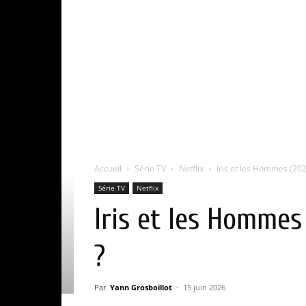
Accueil
Série TV
Netflix
Iris et les Hommes (2023
Série TV
Netflix
Iris et les Hommes 
?
Par
Yann Grosboillot
-
15 juin 2026