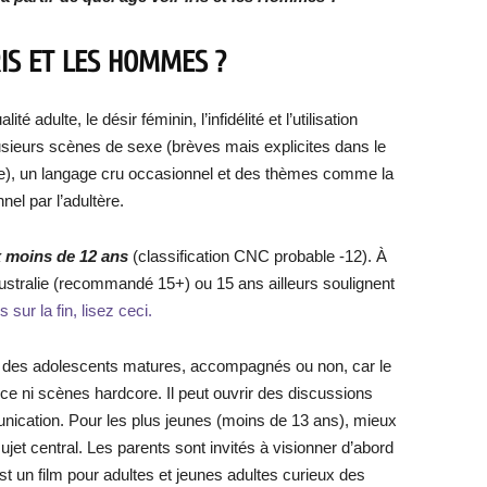
RIS ET LES HOMMES ?
é adulte, le désir féminin, l’infidélité et l’utilisation
lusieurs scènes de sexe (brèves mais explicites dans le
rée), un langage cru occasionnel et des thèmes comme la
nel par l’adultère.
x moins de 12 ans
(classification CNC probable -12). À
stralie (recommandé 15+) ou 15 ans ailleurs soulignent
sur la fin, lisez ceci.
 des adolescents matures, accompagnés ou non, car le
nce ni scènes hardcore. Il peut ouvrir des discussions
munication. Pour les plus jeunes (moins de 13 ans), mieux
ujet central. Les parents sont invités à visionner d’abord
’est un film pour adultes et jeunes adultes curieux des