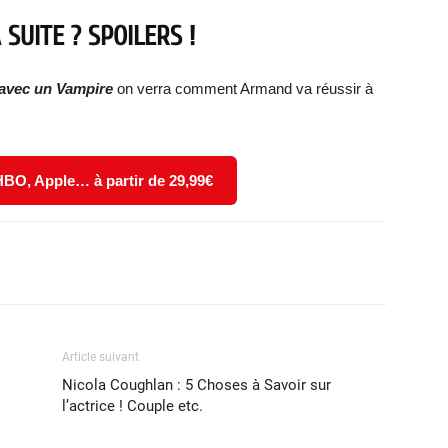
SUITE ? SPOILERS !
n avec un Vampire
on verra comment Armand va réussir à
 HBO, Apple… à partir de 29,99€
X
WhatsApp
Email
Article suivant
Nicola Coughlan : 5 Choses à Savoir sur
l’actrice ! Couple etc.