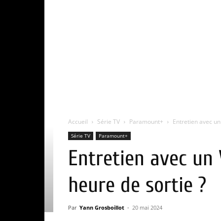
Accueil
Série TV
Paramount+
Entretien avec un
Série TV
Paramount+
Entretien avec un 
heure de sortie ?
Par
Yann Grosboillot
-
20 mai 2024