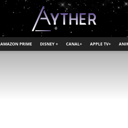
AMAZON PRIME
DISNEY +
CANAL+
APPLE TV+
ANI
Ayther