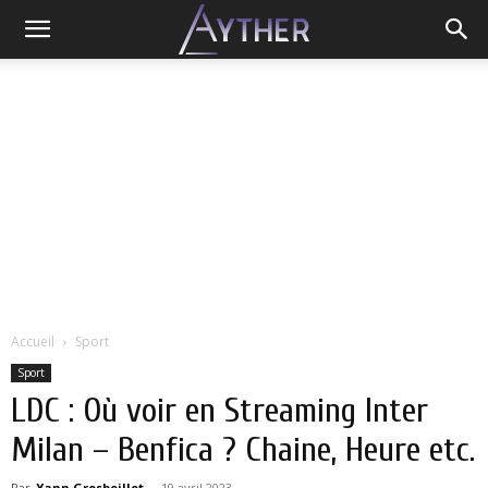
Accueil
Sport
Sport
LDC : Où voir en Streaming Inter
Milan – Benfica ? Chaine, Heure etc.
Par
Yann Grosboillot
-
19 avril 2023