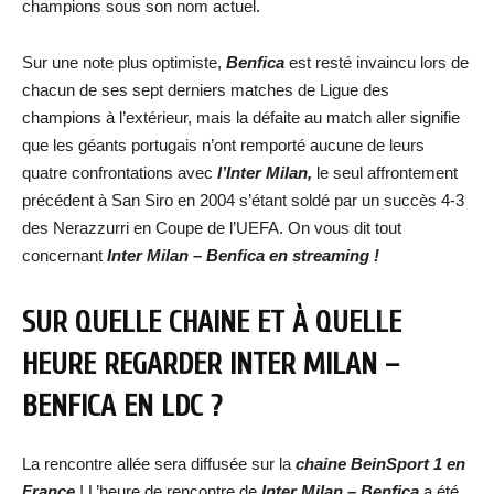
champions sous son nom actuel.
Sur une note plus optimiste,
Benfica
est resté invaincu lors de
chacun de ses sept derniers matches de Ligue des
champions à l’extérieur, mais la défaite au match aller signifie
que les géants portugais n’ont remporté aucune de leurs
quatre confrontations avec
l’Inter Milan,
le seul affrontement
précédent à San Siro en 2004 s’étant soldé par un succès 4-3
des Nerazzurri en Coupe de l’UEFA. On vous dit tout
concernant
Inter Milan – Benfica
en streaming !
SUR QUELLE CHAINE ET À QUELLE
HEURE REGARDER
INTER MILAN –
BENFICA
EN LDC ?
La rencontre allée sera diffusée sur la
chaine BeinSport 1 en
France
! L’heure de rencontre de
Inter Milan – Benfica
a été