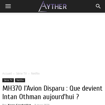
Accueil
Série TV
Netflix
Série TV
Netflix
MH370 l’Avion Disparu : Que devient
Intan Othman aujourd’hui ?
Par
Yann Grosboillot
-
8 mars 2023