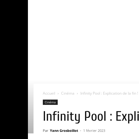
Accueil
Cinéma
Infinity Pool : Explication de la fin !
Cinéma
Infinity Pool : Expl
Par
Yann Grosboillot
-
1 février 2023