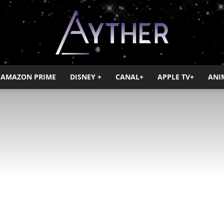
AMAZON PRIME
DISNEY +
CANAL+
APPLE TV+
ANI
Ayther