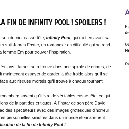
A
A FIN DE INFINITY POOL ! SPOILERS !
Po
de
 son dernier casse-tête,
Infinity Pool
, qui met en avant sa
Ou
film suit James Foster, un romancier en difficulté qui se rend
Ne
sa femme Em pour trouver l’inspiration.
Ou
és fans, James se retrouve dans une spirale de crimes, de
maintenant essayer de garder la tête froide alors qu’il se
re face aux risques mortels qu’il trouve à chaque tournant.
onenberg savent qu’il livre de véritables casse-tête, ce qui
ions de la part des critiques. À l’instar de son père David
omac des spectateurs avec des images grotesques d’horreur
ires personnelles sinistres dans un monde étonnamment
lication de la fin de Infinity Pool !