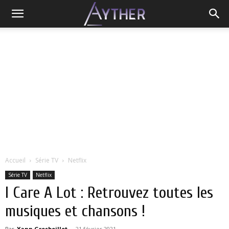
Accueil
Série TV
Netflix
Série TV
Netflix
I Care A Lot : Retrouvez toutes les
musiques et chansons !
Par
Yann Grosboillot
-
21 février 2021