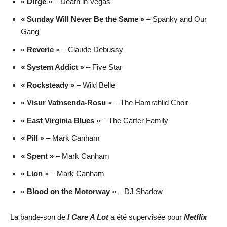
« Dirge »
– Death in Vegas
« Sunday Will Never Be the Same »
– Spanky and Our
Gang
« Reverie »
– Claude Debussy
« System Addict »
– Five Star
« Rocksteady »
– Wild Belle
« Visur Vatnsenda-Rosu »
– The Hamrahlid Choir
« East Virginia Blues »
– The Carter Family
« Pill »
– Mark Canham
« Spent »
– Mark Canham
« Lion »
– Mark Canham
« Blood on the Motorway »
– DJ Shadow
La bande-son de
I Care A Lot
a été supervisée pour
Netflix