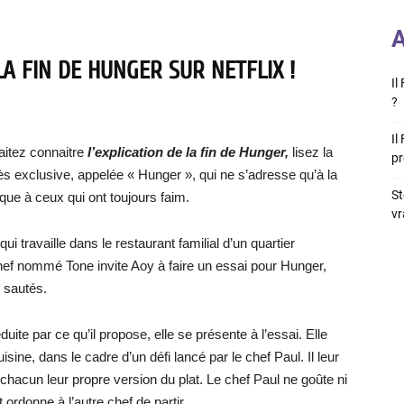
A
LA FIN DE HUNGER SUR NETFLIX !
Il
?
Il
itez connaitre
l’explication de la fin de Hunger,
lisez la
pr
très exclusive, appelée « Hunger », qui ne s’adresse qu’à la
St
nique à ceux qui ont toujours faim.
vr
i travaille dans le restaurant familial d’un quartier
ef nommé Tone invite Aoy à faire un essai pour Hunger,
s sautés.
duite par ce qu’il propose, elle se présente à l’essai. Elle
sine, dans le cadre d’un défi lancé par le chef Paul. Il leur
 chacun leur propre version du plat. Le chef Paul ne goûte ni
et ordonne à l’autre chef de partir.