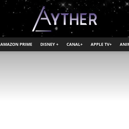
AMAZON PRIME
DISNEY +
CANAL+
APPLE TV+
ANI
Ayther