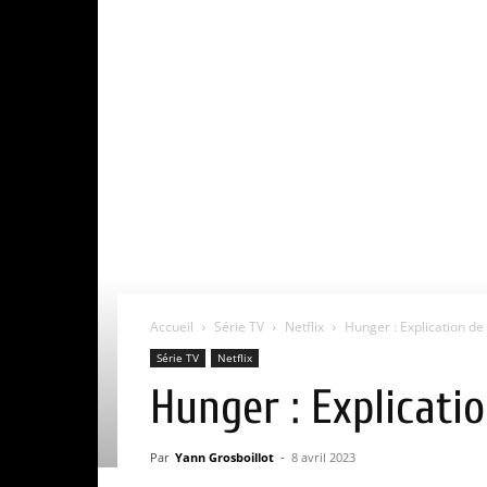
Accueil
Série TV
Netflix
Hunger : Explication de 
Série TV
Netflix
Hunger : Explicatio
Par
Yann Grosboillot
-
8 avril 2023