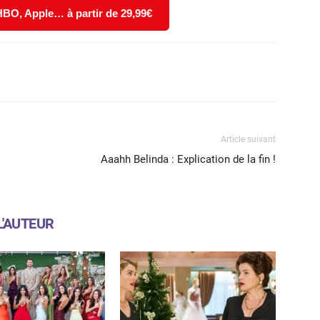
 HBO, Apple… à partir de 29,99€
X
WhatsApp
Email
Article suivant
Aaahh Belinda : Explication de la fin !
L'AUTEUR