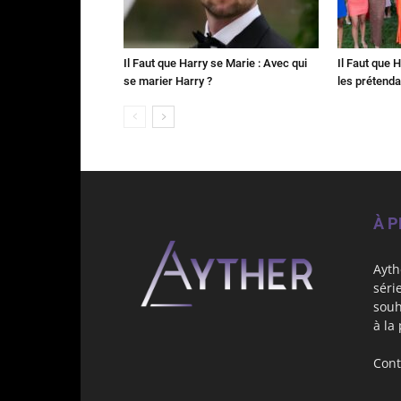
Il Faut que Harry se Marie : Avec qui
Il Faut que 
se marier Harry ?
les prétenda
À 
Ayth
séri
souh
à la
Cont