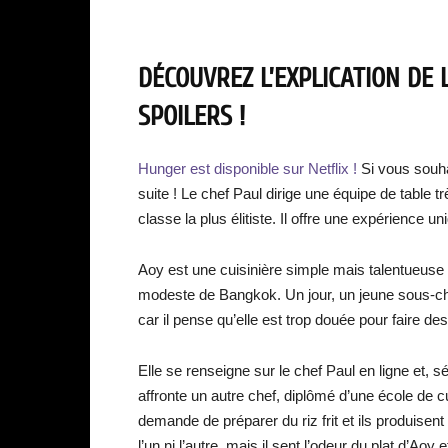
DÉCOUVREZ L’EXPLICATION DE 
SPOILERS !
Hunger est disponible sur Netflix !
Si vous souha
suite ! Le chef Paul dirige une équipe de table 
classe la plus élitiste. Il offre une expérience u
Aoy est une cuisinière simple mais talentueuse qu
modeste de Bangkok. Un jour, un jeune sous-ch
car il pense qu’elle est trop douée pour faire de
Elle se renseigne sur le chef Paul en ligne et, sé
affronte un autre chef, diplômé d’une école de cui
demande de préparer du riz frit et ils produisent
l’un ni l’autre, mais il sent l’odeur du plat d’Aoy 