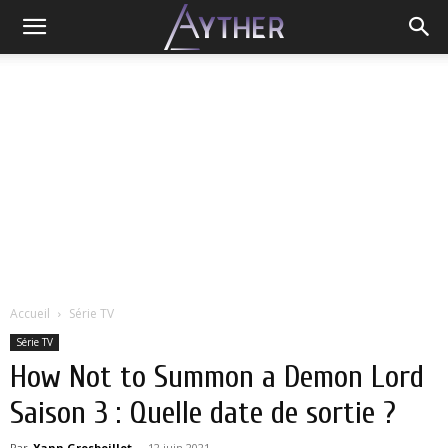
Accueil
Série TV
Série TV
How Not to Summon a Demon Lord
Saison 3 : Quelle date de sortie ?
Par
Yann Grosboillot
-
12 juin 2021