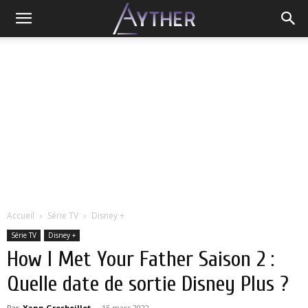
Accueil
Série TV
Disney +
Série TV
Disney +
How I Met Your Father Saison 2 :
Quelle date de sortie Disney Plus ?
Par
Yann Grosboillot
-
15 mars 2022