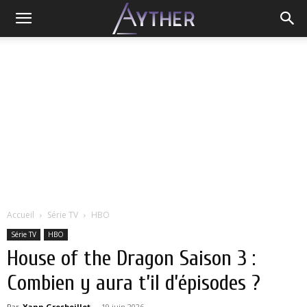
Accueil
Série TV
HBO
Série TV
HBO
House of the Dragon Saison 3 :
Combien y aura t’il d’épisodes ?
Par
Yann Grosboillot
-
19 juin 2026