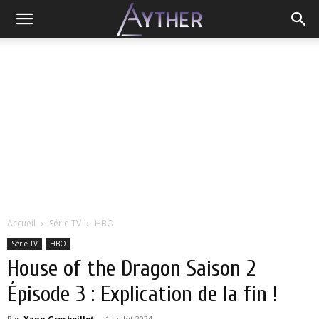
Accueil
Série TV
HBO
Série TV
HBO
House of the Dragon Saison 2
Épisode 3 : Explication de la fin !
Par
Yann Grosboillot
-
1 juillet 2024