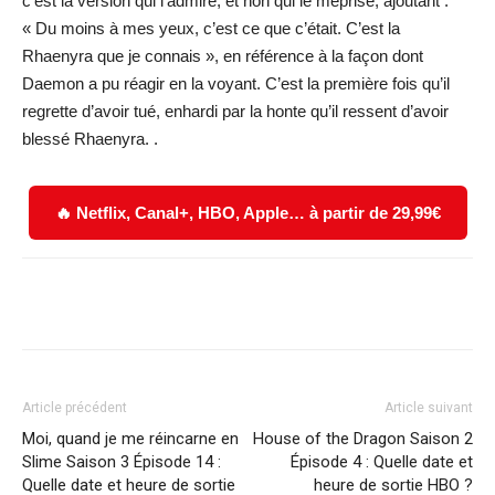
c’est la version qui l’admire, et non qui le méprise, ajoutant :
« Du moins à mes yeux, c’est ce que c’était. C’est la
Rhaenyra que je connais », en référence à la façon dont
Daemon a pu réagir en la voyant. C’est la première fois qu’il
regrette d’avoir tué, enhardi par la honte qu’il ressent d’avoir
blessé Rhaenyra. .
🔥 Netflix, Canal+, HBO, Apple… à partir de 29,99€
Facebook
X
WhatsApp
Email
Article précédent
Article suivant
Moi, quand je me réincarne en
House of the Dragon Saison 2
Slime Saison 3 Épisode 14 :
Épisode 4 : Quelle date et
Quelle date et heure de sortie
heure de sortie HBO ?