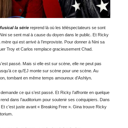
usical la série
reprend là où les téléspectateurs se sont
Nini se sent mal à cause du doyen dans le public. Et Ricky
mère qui est arrivé à l’improviste. Pour donner à Nini sa
jouer Troy et Carlos remplace gracieusement Chad.
 s’est passé. Mais si elle est sur scène, elle ne peut pas
jusqu’à ce qu’EJ monte sur scène pour une scène. Au
 son, tombant en même temps amoureux d’Ashlyn.
i demande ce qui s’est passé. Et Ricky l’affronte en quelque
e rend dans l’auditorium pour soutenir ses coéquipiers. Dans
y. Et c’est juste avant « Breaking Free ». Gina trouve Ricky
itorium.