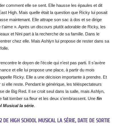
er comment elle se sent. Elle hausse les épaules et dit
’East High. Mais quelle était la question que Ricky lui posait
 passe maintenant. Elle attrape son sac à dos et se dirige
 t’aime ». Après un discours plutôt adorable de Ricky, les
aux et Nini part à la recherche de sa famille. Dans le
r rentrer chez elle. Mais Ashlyn lui propose de rester dans sa
folle.
 rencontre le doyen de l’école qui n’est pas parti. Il s’avère
ance et elle lui propose une place, à partir du mois
ppelle Ricky. Elle a une décision importante à prendre. Et
 si elle reste. Pendant le générique, les téléspectateurs
 de Big Red. Il se croit seul dans la salle, mais Ashlyn,
le fait tomber sa fleur et les deux s’embrassent. Une
fin
 Musical la série
.
2 DE HIGH SCHOOL MUSICAL LA SÉRIE, DATE DE SORTIE