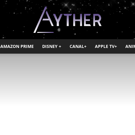
AMAZON PRIME
DISNEY +
CANAL+
APPLE TV+
ANI
Ayther