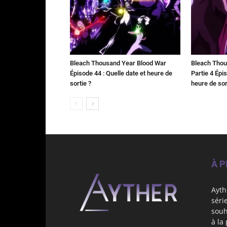
Bleach Thousand Year Blood War
Bleach Thou
Épisode 44 : Quelle date et heure de
Partie 4 Épis
sortie ?
heure de sor
À 
Ayth
séri
souh
à la