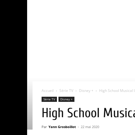
Accueil
Série TV
Disney +
High School Musical la
Série TV
Disney +
High School Musical
Par
Yann Grosboillot
-
22 mai 2020