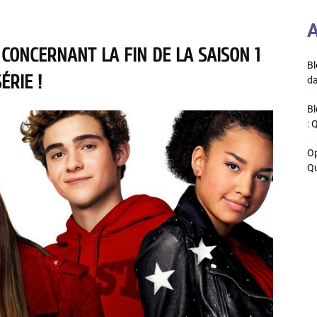
A
 CONCERNANT LA FIN DE LA SAISON 1
Bl
ÉRIE !
da
Bl
: 
Op
Qu