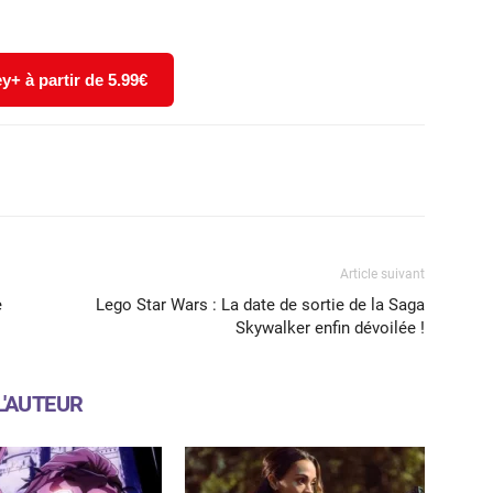
y+ à partir de 5.99€
X
WhatsApp
Email
Article suivant
e
Lego Star Wars : La date de sortie de la Saga
Skywalker enfin dévoilée !
L'AUTEUR