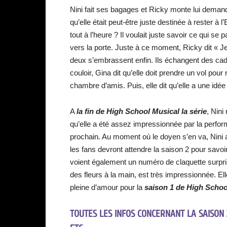
Nini fait ses bagages et Ricky monte lui demand
qu’elle était peut-être juste destinée à rester à l
tout à l’heure ? Il voulait juste savoir ce qui se
vers la porte. Juste à ce moment, Ricky dit « Je
deux s’embrassent enfin. Ils échangent des cade
couloir, Gina dit qu’elle doit prendre un vol pou
chambre d’amis. Puis, elle dit qu’elle a une idée 
A
la fin de High School Musical la série
, Nini
qu’elle a été assez impressionnée par la perform
prochain. Au moment où le doyen s’en va, Nini a
les fans devront attendre la saison 2 pour savoir
voient également un numéro de claquette surprise
des fleurs à la main, est très impressionnée. El
pleine d’amour pour la
saison 1 de High School
TOUTES LES INFOS CONCERNANT LA SAISON 