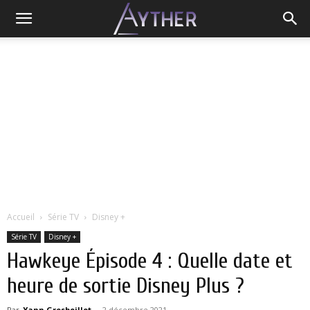
Accueil
Série TV
Disney +
Série TV
Disney +
Hawkeye Épisode 4 : Quelle date et
heure de sortie Disney Plus ?
Par
Yann Grosboillot
-
2 décembre 2021