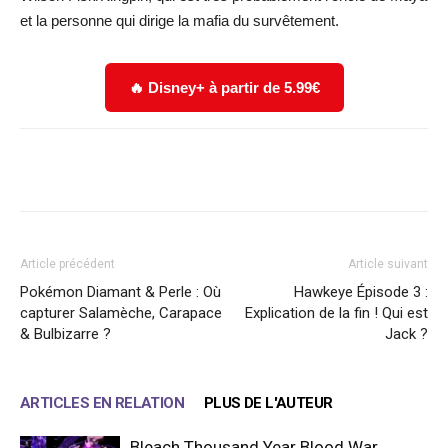
et la personne qui dirige la mafia du survêtement.
🔥 Disney+ à partir de 5.99€
Facebook
X
WhatsApp
Email
Article précédent
Article suivant
Pokémon Diamant & Perle : Où
Hawkeye Épisode 3 :
capturer Salamèche, Carapace
Explication de la fin ! Qui est
& Bulbizarre ?
Jack ?
ARTICLES EN RELATION
PLUS DE L'AUTEUR
Bleach Thousand Year Blood War