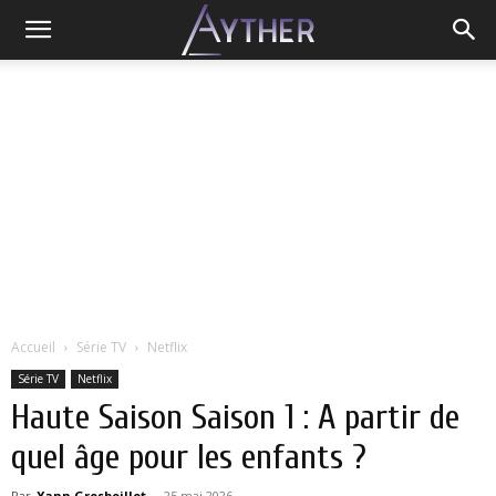
Accueil
Série TV
Netflix
Série TV
Netflix
Haute Saison Saison 1 : A partir de
quel âge pour les enfants ?
Par
Yann Grosboillot
-
25 mai 2026