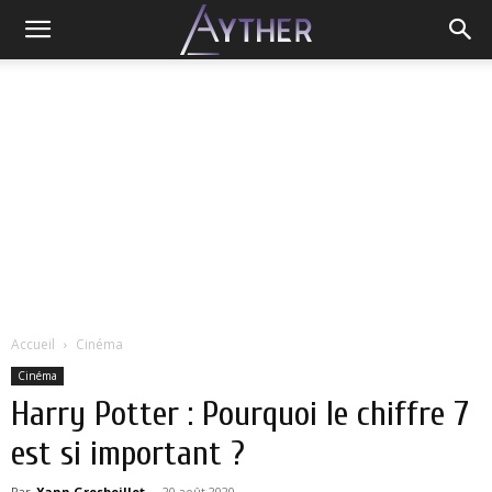
Accueil
Cinéma
Cinéma
Harry Potter : Pourquoi le chiffre 7
est si important ?
Par
Yann Grosboillot
-
20 août 2020