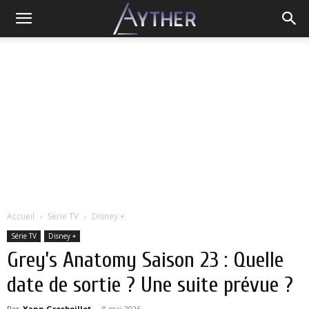
Accueil
Série TV
Disney +
Série TV
Disney +
Grey’s Anatomy Saison 23 : Quelle
date de sortie ? Une suite prévue ?
Par
Yann Grosboillot
-
8 mai 2026