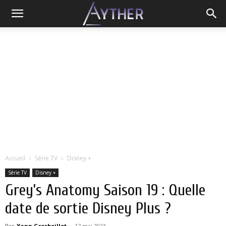
Accueil
Série TV
Disney +
Série TV
Disney +
Grey’s Anatomy Saison 19 : Quelle
date de sortie Disney Plus ?
Par
Yann Grosboillot
-
17 mai 2023