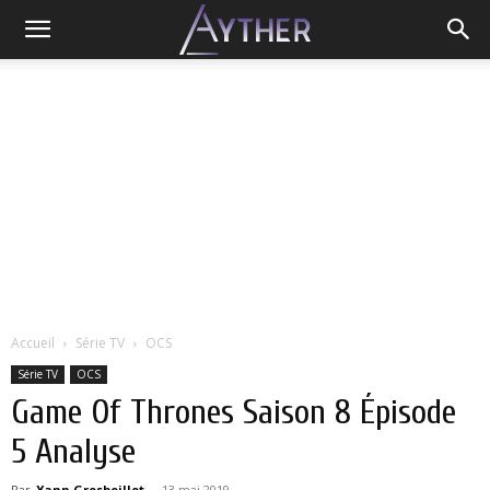
Accueil
Série TV
OCS
Série TV
OCS
Game Of Thrones Saison 8 Épisode
5 Analyse
Par
Yann Grosboillot
-
13 mai 2019