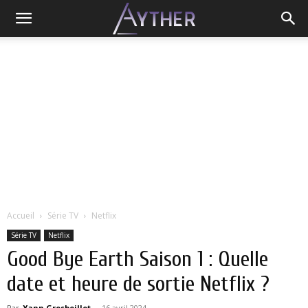
Accueil
Série TV
Netflix
Série TV
Netflix
Good Bye Earth Saison 1 : Quelle
date et heure de sortie Netflix ?
Par
Yann Grosboillot
-
16 avril 2024