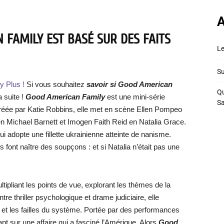
A
 FAMILY EST BASÉ SUR DES FAITS
Le
Su
y Plus !
Si vous souhaitez
savoir si
Good American
Qu
a suite !
Good American Family
est une mini-série
S
Créée par Katie Robbins, elle met en scène Ellen Pompeo
en Michael Barnett et Imogen Faith Reid en Natalia Grace.
ui adopte une fillette ukrainienne atteinte de nanisme.
ont naître des soupçons : et si Natalia n’était pas une
ipliant les points de vue, explorant les thèmes de la
ntre thriller psychologique et drame judiciaire, elle
le et les failles du système. Portée par des performances
eant sur une affaire qui a fasciné l’Amérique. Alors
Good