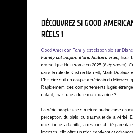
DÉCOUVREZ SI GOOD AMERICAN
RÉELS !
Good American Family
est disponible sur Disne
Family
est inspiré d’une histoire vraie,
lisez l
dramatique Hulu sortie en 2025 (8 épisodes). 
dans le rôle de Kristine Barnett, Mark Duplass 
L’histoire suit un couple américain du Midwest q
Rapidement, des comportements jugés étranges f
enfant, mais une adulte manipulatrice ?
La série adopte une structure audacieuse en mult
perception, du biais, du trauma et de la vérité. E
questionne la famille, la responsabilité parenta
intenses, elle offre un récit captivant et dérang