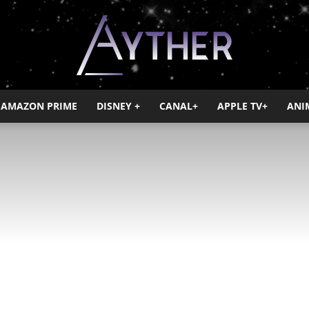
AMAZON PRIME
DISNEY +
CANAL+
APPLE TV+
ANI
Ayther