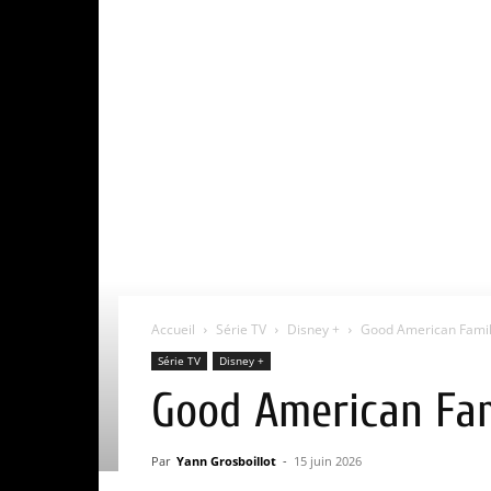
Accueil
Série TV
Disney +
Good American Family 
Série TV
Disney +
Good American Famil
Par
Yann Grosboillot
-
15 juin 2026