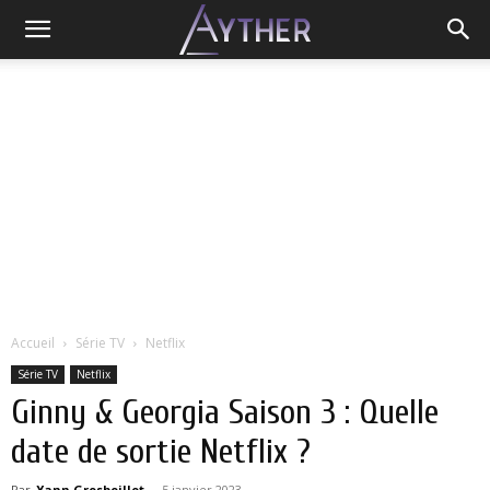
Accueil
Série TV
Netflix
Série TV
Netflix
Ginny & Georgia Saison 3 : Quelle
date de sortie Netflix ?
Par
Yann Grosboillot
-
5 janvier 2023