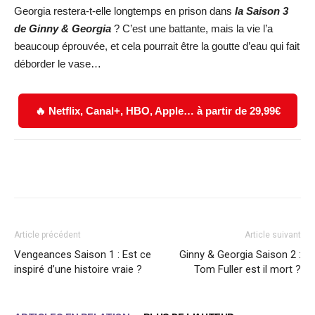
Georgia restera-t-elle longtemps en prison dans
la
Saison 3
de Ginny & Georgia
? C’est une battante, mais la vie l’a
beaucoup éprouvée, et cela pourrait être la goutte d’eau qui fait
déborder le vase…
🔥 Netflix, Canal+, HBO, Apple… à partir de 29,99€
Facebook
X
WhatsApp
Email
Article précédent
Article suivant
Vengeances Saison 1 : Est ce
Ginny & Georgia Saison 2 :
inspiré d’une histoire vraie ?
Tom Fuller est il mort ?