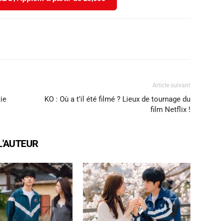
X
WhatsApp
Email
Article suivant
ie
KO : Où a t’il été filmé ? Lieux de tournage du
film Netflix !
L'AUTEUR