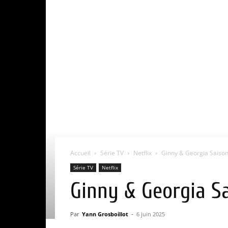
Accueil
Série TV
Netflix
Ginny & Georgia Saison 
Série TV
Netflix
Ginny & Georgia Sa
Par
Yann Grosboillot
-
6 juin 2025