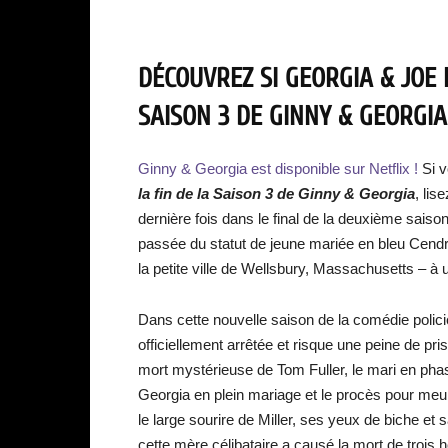
DÉCOUVREZ SI GEORGIA & JOE 
SAISON 3 DE GINNY & GEORGIA
Ginny & Georgia est disponible sur Netflix !
Si 
la fin de la Sa
ison 3 de Ginny & Georgia
, lis
dernière fois dans le final de la deuxième saiso
passée du statut de jeune mariée en bleu Cendri
la petite ville de Wellsbury, Massachusetts – à 
Dans cette nouvelle saison de la comédie polici
officiellement arrêtée et risque une peine de pris
mort mystérieuse de Tom Fuller, le mari en pha
Georgia en plein mariage et le procès pour meu
le large sourire de Miller, ses yeux de biche et 
cette mère célibataire a causé la mort de troi