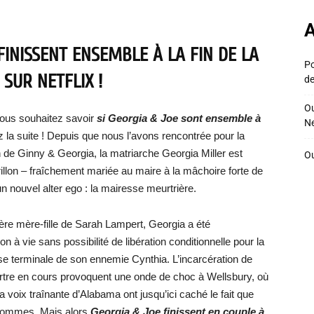
A
FINISSENT ENSEMBLE À LA FIN DE LA
Po
 SUR NETFLIX !
de
Ou
vous souhaitez savoir
si Georgia & Joe sont ensemble à
Ne
ez la suite ! Depuis que nous l’avons rencontrée pour la
n de Ginny & Georgia, la matriarche Georgia Miller est
Ou
llon – fraîchement mariée au maire à la mâchoire forte de
un nouvel alter ego : la mairesse meurtrière.
ère mère-fille de Sarah Lampert, Georgia a été
on à vie sans possibilité de libération conditionnelle pour la
se terminale de son ennemie Cynthia. L’incarcération de
rtre en cours provoquent une onde de choc à Wellsbury, où
sa voix traînante d’Alabama ont jusqu’ici caché le fait que
s hommes. Mais alors
Georgia & Joe finissent en couple à