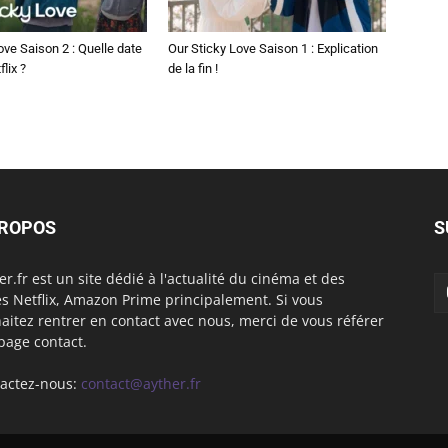
ove Saison 2 : Quelle date
Our Sticky Love Saison 1 : Explication
flix ?
de la fin !
PROPOS
S
er.fr est un site dédié à l'actualité du cinéma et des
es Netflix, Amazon Prime principalement. Si vous
aitez rentrer en contact avec nous, merci de vous référer
 page contact.
actez-nous:
contact@ayther.fr