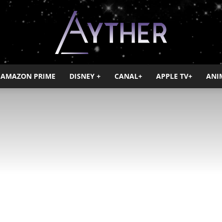
AMAZON PRIME
DISNEY +
CANAL+
APPLE TV+
ANI
Ayther