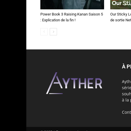
Power Book 3 Raising Kanan Saison 5
Our Sticky L
: Explication de la fin !
de sortie Net
À 
Ayth
séri
souh
à la
Cont