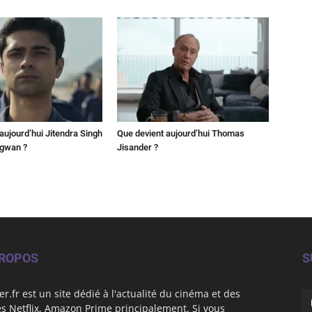
aujourd’hui Jitendra Singh
Que devient aujourd’hui Thomas
ngwan ?
Jisander ?
PROPOS
S
er.fr est un site dédié à l'actualité du cinéma et des
es Netflix, Amazon Prime principalement. Si vous