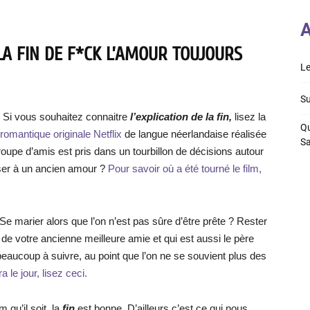
A
LA FIN DE F*CK L’AMOUR TOUJOURS
Le
Su
!
Si vous souhaitez connaitre
l’explication de la fin,
lisez la
Qu
omantique originale Netflix
de langue néerlandaise réalisée
S
upe d’amis est pris dans un tourbillon de décisions autour
sser à un ancien amour ?
Pour savoir où a été tourné le film,
 Se marier alors que l’on n’est pas sûre d’être prête ? Rester
 de votre ancienne meilleure amie et qui est aussi le père
beaucoup à suivre, au point que l’on ne se souvient plus des
 le jour, lisez ceci.
 qu’il soit, la
fin
est bonne. D’ailleurs c’est ce qui nous