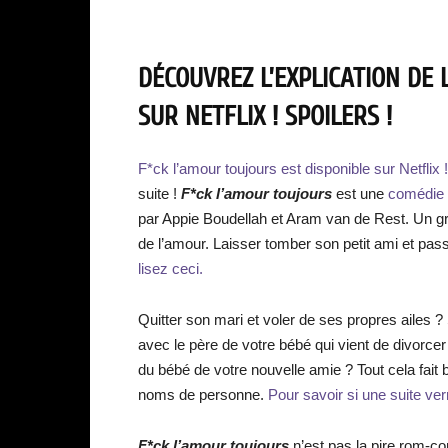
DÉCOUVREZ L’EXPLICATION DE 
SUR NETFLIX ! SPOILERS !
F*ck l’amour toujours est disponible sur Netflix 
suite !
F*ck l’amour toujours
est une
comédie r
par Appie Boudellah et Aram van de Rest. Un gro
de l’amour. Laisser tomber son petit ami et pa
lisez ceci.
Quitter son mari et voler de ses propres ailes ?
avec le père de votre bébé qui vient de divorcer
du bébé de votre nouvelle amie ? Tout cela fait 
noms de personne.
Pour savoir si une suite verra
F*ck l’amour toujours
n’est pas la pire rom-com