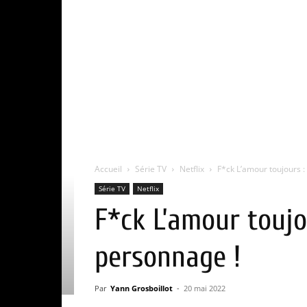
Accueil
Série TV
Netflix
F*ck L’amour toujours : 
Série TV
Netflix
F*ck L’amour toujou
personnage !
Par
Yann Grosboillot
-
20 mai 2022