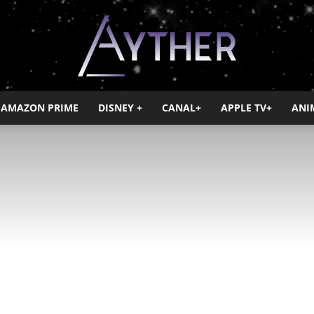
AMAZON PRIME
DISNEY +
CANAL+
APPLE TV+
ANI
Ayther