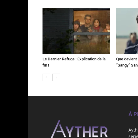
Le Dernier Refuge : Explication de la
Que devient 
fin !
“Sangy” Sa
À 
Ayth
séri