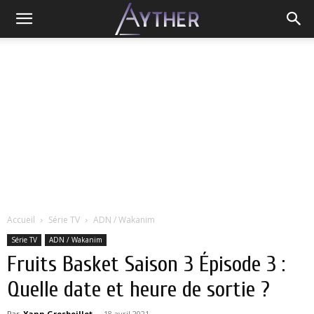
Accueil
Série TV
ADN / Wakanim
Série TV
ADN / Wakanim
Fruits Basket Saison 3 Épisode 3 :
Quelle date et heure de sortie ?
Par
Yann Grosboillot
-
18 avril 2021