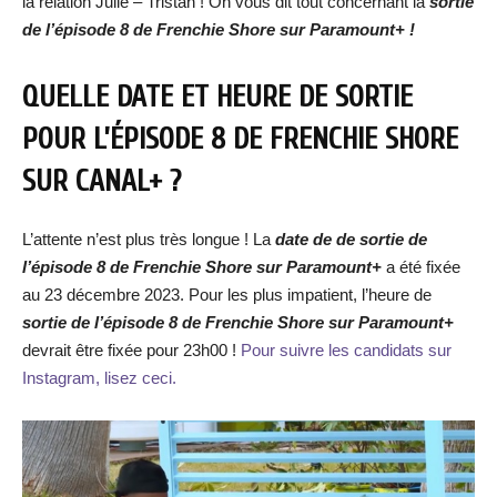
la relation Julie – Tristan ! On vous dit tout concernant la
sortie
de
l’épisode 8 de Frenchie Shore
sur Paramount+ !
QUELLE DATE ET HEURE DE SORTIE
POUR L’ÉPISODE 8 DE FRENCHIE SHORE
SUR CANAL+ ?
L’attente n’est plus très longue ! La
date de de
sortie de
l’épisode
8 d
e Frenchie Shore
sur Paramount+
a été fixée
au 23 décembre 2023. Pour les plus impatient, l’heure de
sortie de
l’épisode
8
de Frenchie Shore
sur Paramount+
devrait être fixée pour 23h00 !
Pour suivre les candidats sur
Instagram, lisez ceci.