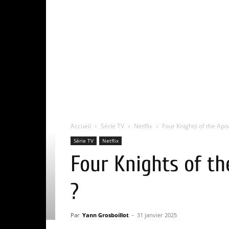
Accueil
Série TV
Netflix
Four Knights of the Apoc
Série TV
Netflix
Four Knights of th
?
Par
Yann Grosboillot
-
31 janvier 2025