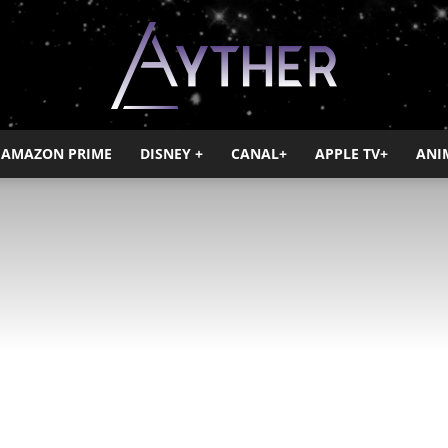
AMAZON PRIME
DISNEY +
CANAL+
APPLE TV+
ANI
Ayther