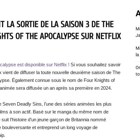
A
 LA SORTIE DE LA SAISON 3 DE THE
Ma
GHTS OF THE APOCALYPSE SUR NETFLIX
Ja
Ma
la 
lypse est disponible sur Netflix !
Si vous souhaitez savoir
On
flix vient de diffuser la toute nouvelle deuxième saison de The
to
lypse. Également connue sous le nom de Four Knights of
 animée sera diffusée un an après sa première en 2024.
The Seven Deadly Sins, l’une des séries animées les plus
 films à son actif. Basé sur le manga du même nom de
suit l’histoire d’un jeune garçon de Britannia nommé
ie bouleversante et entreprend un long voyage de
ip.