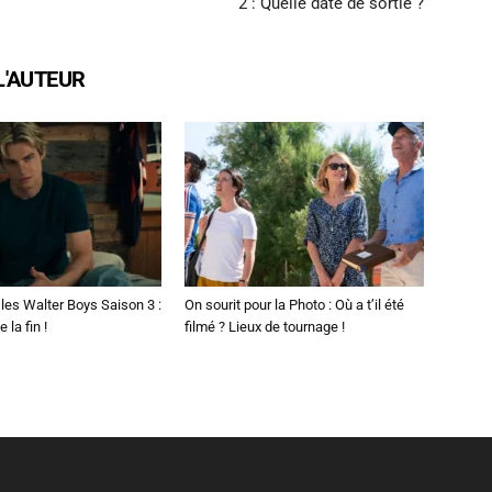
2 : Quelle date de sortie ?
L'AUTEUR
les Walter Boys Saison 3 :
On sourit pour la Photo : Où a t’il été
 la fin !
filmé ? Lieux de tournage !