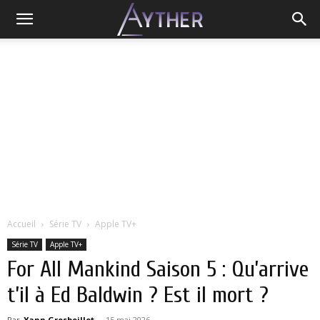
Accueil
Série TV
Apple TV+
Série TV
Apple TV+
For All Mankind Saison 5 : Qu’arrive
t’il à Ed Baldwin ? Est il mort ?
Par
Yann Grosboillot
-
15 mai 2026