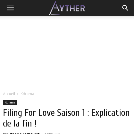
Accueil
Kdrama
Kdrama
Filing For Love Saison 1 : Explication
de la fin !
Par
Yann Grosboillot
-
3 juin 2026