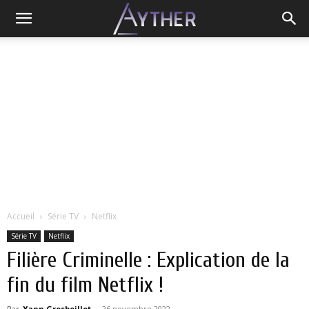
Accueil
Série TV
Netflix
Série TV
Netflix
Filière Criminelle : Explication de la
fin du film Netflix !
Par
Yann Grosboillot
-
26 novembre 2022