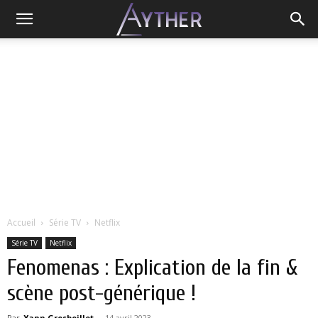
Accueil
Série TV
Netflix
Série TV
Netflix
Fenomenas : Explication de la fin &
scène post-générique !
Par
Yann Grosboillot
-
14 avril 2023