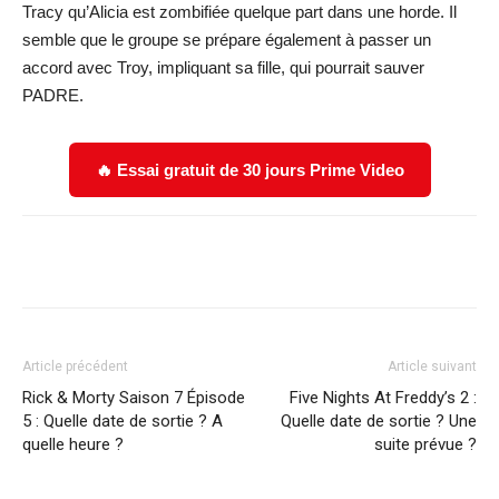
Tracy qu’Alicia est zombifiée quelque part dans une horde. Il
semble que le groupe se prépare également à passer un
accord avec Troy, impliquant sa fille, qui pourrait sauver
PADRE.
🔥 Essai gratuit de 30 jours Prime Video
Facebook
X
WhatsApp
Email
Article précédent
Article suivant
Rick & Morty Saison 7 Épisode
Five Nights At Freddy’s 2 :
5 : Quelle date de sortie ? A
Quelle date de sortie ? Une
quelle heure ?
suite prévue ?