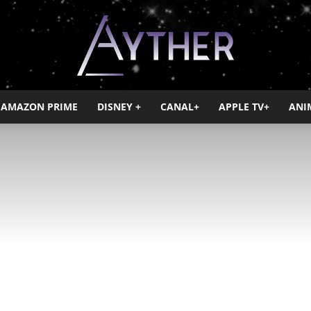
AMAZON PRIME
DISNEY +
CANAL+
APPLE TV+
ANI
Ayther