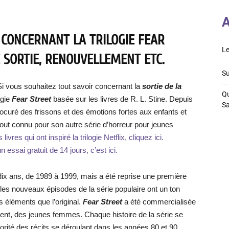
A
 CONCERNANT LA TRILOGIE FEAR
Le
E SORTIE, RENOUVELLEMENT ETC.
Su
Si vous souhaitez tout savoir concernant la
sortie de la
Qu
ogie
Fear Street
basée sur les livres de R. L. Stine. Depuis
S
procuré des frissons et des émotions fortes aux enfants et
tout connu pour son autre série d’horreur pour jeunes
ivres qui ont inspiré la trilogie Netflix, cliquez ici.
 essai gratuit de 14 jours, c’est ici.
 dix ans, de 1989 à 1999, mais a été reprise une première
 les nouveaux épisodes de la série populaire ont un ton
 éléments que l’original.
Fear Street
a été commercialisée
ment, des jeunes femmes. Chaque histoire de la série se
jorité des récits se déroulant dans les années 80 et 90.