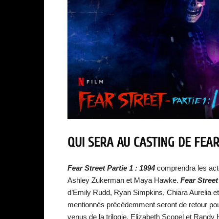
QUI SERA AU CASTING DE FEAR
Fear Street Partie 1 : 1994
comprendra les acte
Ashley Zukerman et Maya Hawke.
Fear Street
d’Emily Rudd, Ryan Simpkins, Chiara Aurelia et
mentionnés précédemment seront de retour po
venus de la trilogie, Elizabeth Scopel et Randy