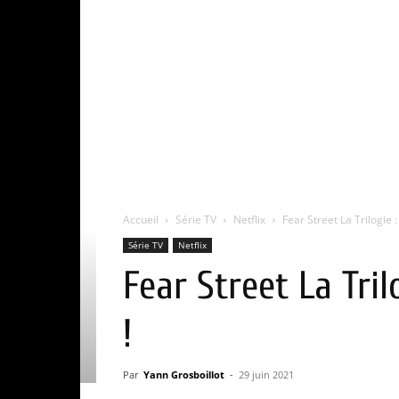
Accueil
Série TV
Netflix
Fear Street La Trilogie :
Série TV
Netflix
Fear Street La Tril
!
Par
Yann Grosboillot
-
29 juin 2021