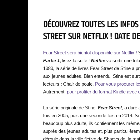
DÉCOUVREZ TOUTES LES INFOS
STREET SUR NETFLIX ! DATE D
Fear Street sera bientôt disponible sur Netflix !
Partie 1
, lisez la suite !
Netflix
va sortir une tril
1989, la série de livres Fear Street de Stine a 
aux jeunes adultes. Bien entendu, Stine est sur
lecteurs : Chair de poule.
Pour vous procurer les l
Autrement,
pour profiter du format Kindle avec un
La série originale de Stine,
Fear Street
, a duré
fois en 2005, puis une seconde fois en 2014. Si
beaucoup plus adulte, ils contiennent les mêmes
auprès des jeunes adultes et, plus particulière
déroule dans la ville fictive de Shadyside, la ma