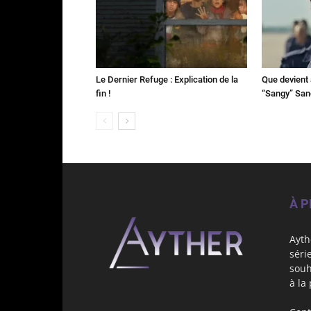
Le Dernier Refuge : Explication de la
Que devient 
fin !
“Sangy” Sa
À 
Ayth
séri
souh
à la