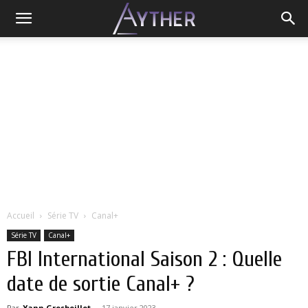
Accueil
Série TV
Canal+
Série TV
Canal+
FBI International Saison 2 : Quelle
date de sortie Canal+ ?
Par
Yann Grosboillot
-
17 janvier 2023