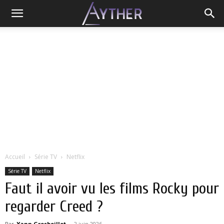
Accueil
Série TV
Netflix
Série TV
Netflix
Faut il avoir vu les films Rocky pour
regarder Creed ?
Par
Yann Grosboillot
-
2 juin 2026