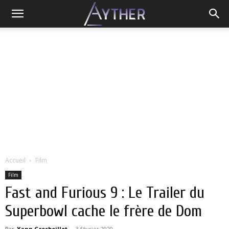
Accueil
Film
Film
Fast and Furious 9 : Le Trailer du
Superbowl cache le frère de Dom
Par
Yann Grosboillot
-
3 février 2020