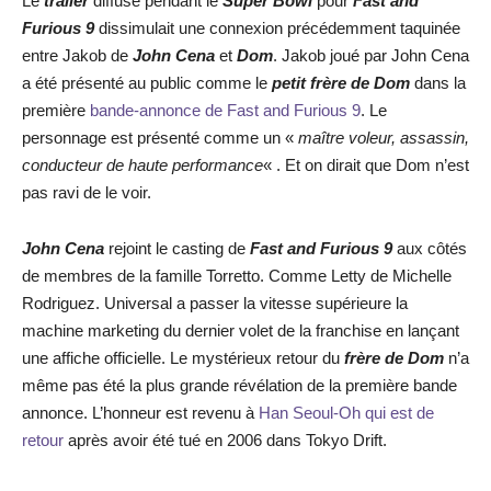
Le
trailer
diffusé pendant le
Super Bowl
pour
Fast and
Furious 9
dissimulait une connexion précédemment taquinée
entre Jakob de
John Cena
et
Dom
. Jakob joué par John Cena
a été présenté au public comme le
petit frère de Dom
dans la
première
bande-annonce de Fast and Furious 9
. Le
personnage est présenté comme un «
maître voleur, assassin,
conducteur de haute performance
« . Et on dirait que Dom n’est
pas ravi de le voir.
John Cena
rejoint le casting de
Fast and Furious 9
aux côtés
de membres de la famille Torretto. Comme Letty de Michelle
Rodriguez. Universal a passer la vitesse supérieure la
machine marketing du dernier volet de la franchise en lançant
une affiche officielle. Le mystérieux retour du
frère de Dom
n’a
même pas été la plus grande révélation de la première bande
annonce. L’honneur est revenu à
Han Seoul-Oh qui est de
retour
après avoir été tué en 2006 dans Tokyo Drift.