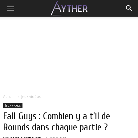
Accueil
Jeux vidéos
Jeux vidéos
Fall Guys : Combien y a t’il de
Rounds dans chaque partie ?
Par
Yann Grosboillot
-
15 août 2020