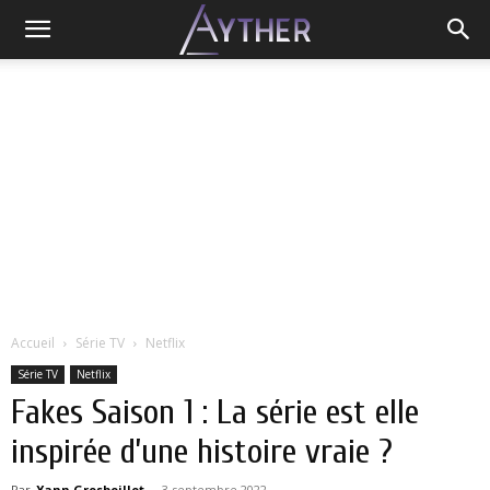
Accueil
Série TV
Netflix
Série TV
Netflix
Fakes Saison 1 : La série est elle
inspirée d’une histoire vraie ?
Par
Yann Grosboillot
-
3 septembre 2022