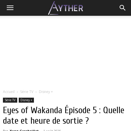
Accueil
Série TV
Disney +
Série TV
Disney +
Eyes of Wakanda Épisode 5 : Quelle
date et heure de sortie ?
Par
Yann Grosboillot
-
1 août 2025