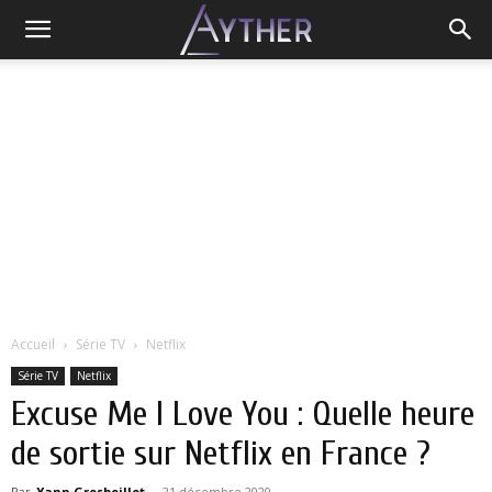
Accueil
Série TV
Netflix
Série TV
Netflix
Excuse Me I Love You : Quelle heure
de sortie sur Netflix en France ?
Par
Yann Grosboillot
-
21 décembre 2020